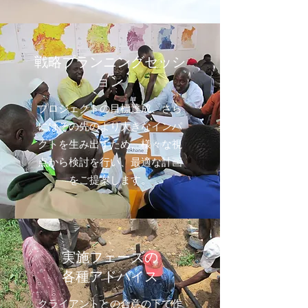
戦略プランニングセッシ
ョン
プロジェクトの目標達成、さら
にはその先のより大きなインパ
クトを生み出すため、様々な視
点から検討を行い、最適な計画
をご提案します。
実施フェーズの
各種アドバイス
クライアントとの合意の下で作